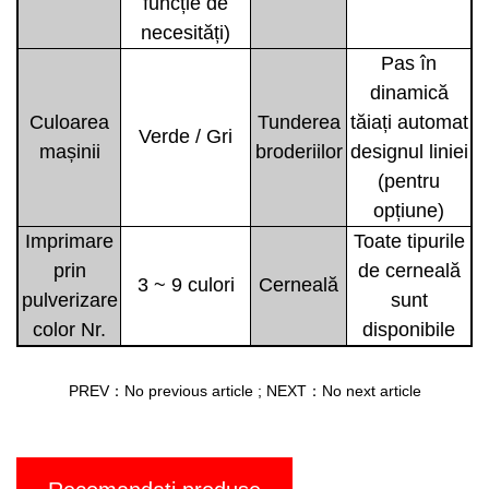
funcție de
necesități)
Pas în
dinamică
Culoarea
Tunderea
tăiați automat
Verde / Gri
mașinii
broderiilor
designul liniei
(pentru
opțiune)
Imprimare
Toate tipurile
prin
de cerneală
3 ~ 9 culori
Cerneală
pulverizare
sunt
color Nr.
disponibile
PREV：No previous article
;
NEXT：No next article