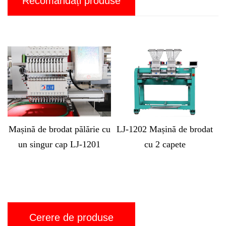
Recomandați produse
ie cu
LJ-1202 Mașină de brodat
LJ-MX1212 Mașină
201
cu 2 capete
computerizată de brodat c
12 capete
Cerere de produse