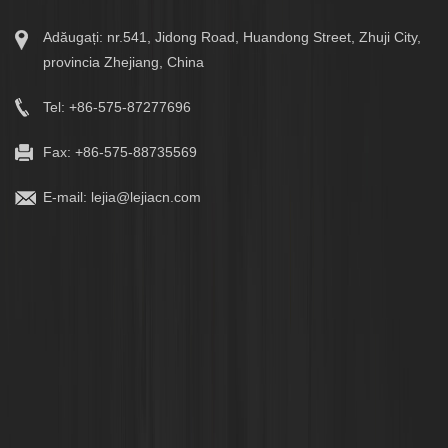
Adăugați: nr.541, Jidong Road, Huandong Street, Zhuji City,
provincia Zhejiang, China
Tel: +86-575-87277696
Fax: +86-575-88735569
E-mail:
lejia@lejiacn.com