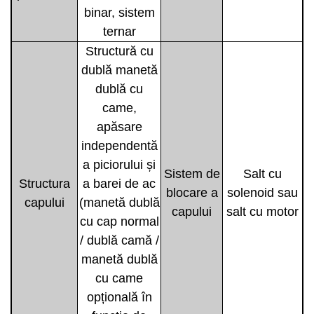
binar, sistem
ternar
Structură cu
dublă manetă
dublă cu
came,
apăsare
independentă
a piciorului și
Sistem de
Salt cu
Structura
a barei de ac
blocare a
solenoid sau
capului
(manetă dublă
capului
salt cu motor
cu cap normal
/ dublă camă /
manetă dublă
cu came
opțională în