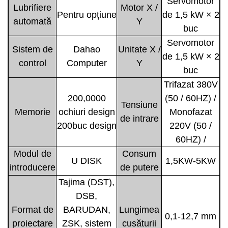
Servomotor
Lubrifiere
Motor X /
Pentru opțiune
de 1,5 kW × 2
automată
Y
buc
Servomotor
Sistem de
Dahao
Unitate X /
de 1,5 kW × 2
control
Computer
Y
buc
Trifazat 380V
200,0000
(50 / 60HZ) /
Tensiune
Memorie
ochiuri design
Monofazat
de intrare
200buc design
220V (50 /
60HZ) /
Modul de
Consum
U DISK
1,5KW-5KW
introducere
de putere
Tajima (DST),
DSB,
Format de
BARUDAN,
Lungimea
0,1-12,7 mm
proiectare
ZSK, sistem
cusăturii