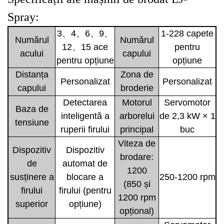
Spray:
3、4、6、9、
1-228 capete
Numărul
Numărul
12、15 ace
pentru
acului
capului
pentru opțiune
opțiune
Distanța
Zona de
Personalizat
Personalizat
capului
broderie
Detectarea
Motorul
Servomotor
Baza de
inteligentă a
arborelui
de 2,3 kW × 1
tensiune
ruperii firului
principal
buc
Viteza de
Dispozitiv
Dispozitiv
brodare:
de
automat de
1200
susținere a
blocare a
250-1200 rpm
(850 și
firului
firului (pentru
1200 rpm
superior
opțiune)
opțional)