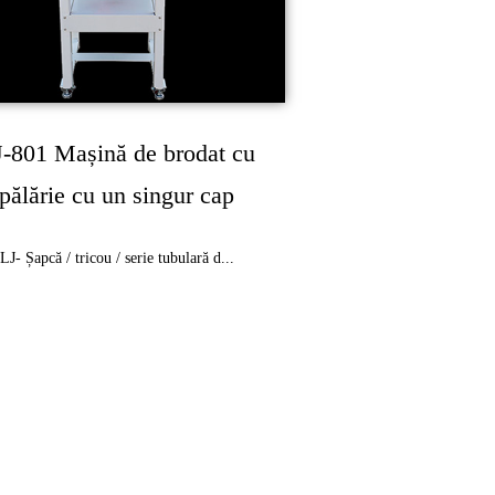
-801 Mașină de brodat cu
pălărie cu un singur cap
LJ- Șapcă / tricou / serie tubulară d...