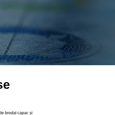
فارسی
asina De
Cald
Bahasa Melayu
Brodat Mixtă
Italiano
onală LJ
Deutsch
 Tricou Mașină
Tubulară
Nederlands
Brodat LJ-
বাংলা
ไทย
Tiếng Việt
se
한국어
日本語
Français
 de brodat capac
și