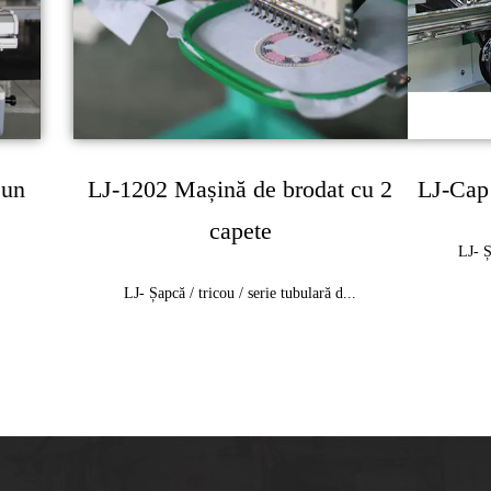
 un
LJ-1202 Mașină de brodat cu 2
LJ-Cap 
capete
LJ- Ș
LJ- Șapcă / tricou / serie tubulară d...