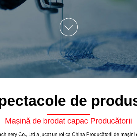
LJ-Stras M
Brodat La 
Mașină De 
Multifuncți
LJ-Șapcă /
De Brodat 
Mașină De 
Spray
pectacole de produ
Mașină de brodat capac Producătorii
achinery Co., Ltd a jucat un rol ca
China Producătorii de mașini