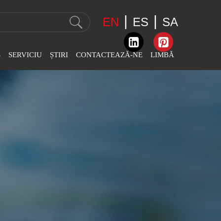
|
|
EN
ES
SA
S
SERVICIU
ȘTIRI
CONTACTEAZĂ-NE
LIMBĂ
 Brodat
Știri Despre Companie
Informații De Contact
English
ată LJ-Flat
Știri Din Industrie
Feedback
عربى
 Brodat LJ-De
ă
Știri Despre Expoziție
Español
Brodat LJ-
Svenska
gele
Slovák
Brodat LJ-
 Chainstitch
Română
 Brodat Cu
Português
oiling