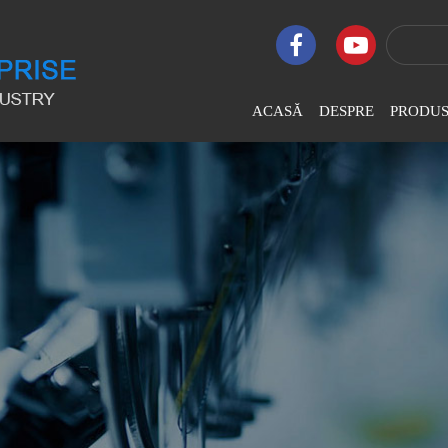
ACASĂ
DESPRE
PRODU
Profilul Companiei
Mașină De
Computeriz
Cultura Companiei
Mașină De
Mare Vitez
Onoare Companie
Mașină De 
Istoria Dezvoltării
Paiete-Mar
Mașină De 
Chenille Și
Mașină De
Bandă LJ-C