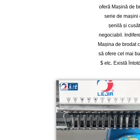
oferă
Mașină de br
serie de mașini 
șenilă și cusăt
negociabil. Indife
Mașina de brodat c
să ofere cel mai b
$ etc. Există înt