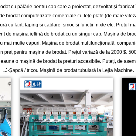
odat cu pălărie pentru cap
care a proiectat, dezvoltat și fabricat
de brodat computerizate comerciale cu fețe plate (de mare viteză
ură cu lanț, taping și cablare, smoc și funcții mixte etc. Prețul m
rent de mașina ieftină de brodat cu un singur cap, Mașina de bro
u mai multe capuri, Mașina de brodat multifuncțională, compania
un preț pentru mașina de brodat. Prețul variază de la 2000 $, 50
otdeauna o mașină de brodat la prețuri accesibile. Puteți, de a
LJ-Șapcă / tricou Mașină de brodat tubulară la Lejia Machine.