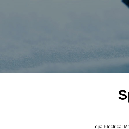
S
Lejia Electrical M