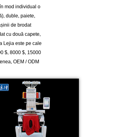
Русский
 în mod individual o
), duble, paiete,
Latine
așinii de brodat
dat cu două capete,
 Lejia este pe cale
00 $, 8000 $, 15000
semenea, OEM / ODM